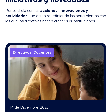
Ponte al día con las
acciones, innovaciones y
actividades
que están redefiniendo las herramientas con
los que los directivos hacen crecer sus instituciones
Directivos
Directivos
,
,
Docentes
Docentes
14 de Diciembre, 2023